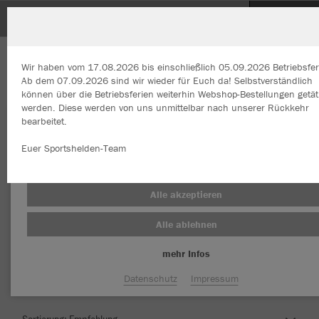
Angelsportverein Aidlingen
Wir haben vom 17.08.2026 bis einschließlich 05.09.2026 Betriebsfer
Ab dem 07.09.2026 sind wir wieder für Euch da! Selbstverständlich
können über die Betriebsferien weiterhin Webshop-Bestellungen getät
werden. Diese werden von uns unmittelbar nach unserer Rückkehr
bearbeitet.
Wir verwenden Cookies
Durch die Analyse der Besucherdaten können wir dir personalisierte
Euer Sportshelden-Team
Inhalte anzeigen und unsere Website verbessern. Weitere Informati
zu den Cookies findest Du in den Einstellungen.
Herzlich Willkommen im Teamshop
Alle akzeptieren
Angelsportverein Aidlingen
Alle ablehnen
mehr Infos
Nachhaltig
Farbe
Datenschutz
Impressum