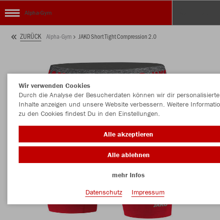
Alpha-Gym
ZURÜCK
Alpha-Gym
JAKO Short Tight Compression 2.0
Wir verwenden Cookies
Durch die Analyse der Besucherdaten können wir dir personalisierte
Inhalte anzeigen und unsere Website verbessern. Weitere Informati
zu den Cookies findest Du in den Einstellungen.
Alle akzeptieren
Alle ablehnen
mehr Infos
Datenschutz
Impressum