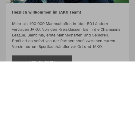
Herzlich willkommen im JAKO Team!
Mehr als 100.000 Mannschaften in über 50 Ländern
vertrauen JAKO. Von den Kreisklassen bis in die Champions
League. Bambinis, erste Mannschaften und Senioren.
Profitiert ab sofort von der Partnerschaft zwischen eurem
Verein, eurem Sportfachhändler vor Ort und JAKO.
MEHR LESEN