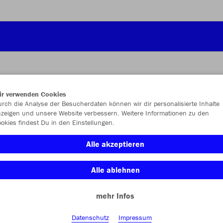
ir verwenden Cookies
JAK
rch die Analyse der Besucherdaten können wir dir personalisierte Inhalte
zeigen und unsere Website verbessern. Weitere Informationen zu den
okies findest Du in den Einstellungen.
Alle akzeptieren
Einzelau
Alle ablehnen
Größe (10,
mehr Infos
1 (Junior)
Datenschutz
Impressum