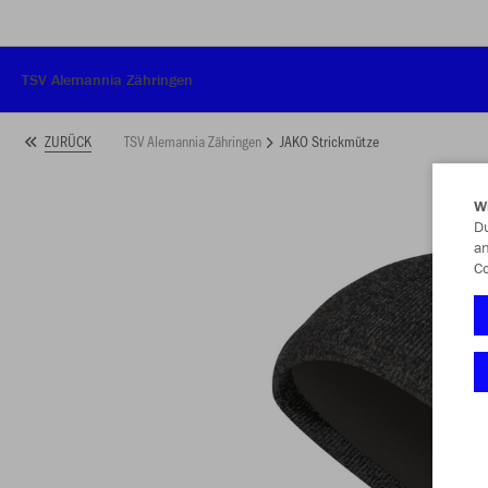
TSV Alemannia Zähringen
TSV Alemannia Zähringen
JAKO Strickmütze
ZURÜCK
W
Du
an
Co