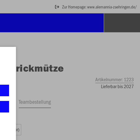
Zur Homepage: www.alemannia-zaehringen.de/
O
Strickmütze
Artikelnummer:
1223
Lieferbar bis 2027
ftrag
Teambestellung
49 €)
2 (Senior)