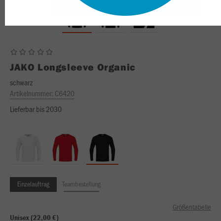
JAKO
Longsleeve Organic
schwarz
Artikelnummer:
C6420
Lieferbar bis 2030
Einzelauftrag
Teambestellung
Größentabelle
Unisex (22,00 €)