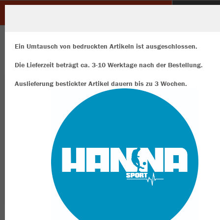
AK - DIE SCHWESTERN
ZURÜCK
AK - DIE SCHWESTERN
JAKO Longsleeve Organic
Ein Umtausch von bedruckten Artikeln ist ausgeschlossen.
Die Lieferzeit beträgt ca. 3-10 Werktage nach der Bestellung.
Auslieferung bestickter Artikel dauern bis zu 3 Wochen.
Wir verwenden Cookies
Durch die Analyse der Besucherdaten können wir dir personalisierte
Inhalte anzeigen und unsere Website verbessern. Weitere Informati
zu den Cookies findest Du in den Einstellungen.
Alle akzeptieren
Alle ablehnen
mehr Infos
Datenschutz
Impressum