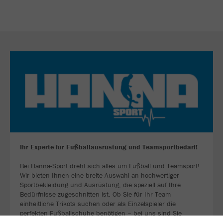
Ihr Experte für Fußballausrüstung und Teamsportbedarf!
Bei Hanna-Sport dreht sich alles um Fußball und Teamsport!
Wir bieten Ihnen eine breite Auswahl an hochwertiger
Sportbekleidung und Ausrüstung, die speziell auf Ihre
Bedürfnisse zugeschnitten ist. Ob Sie für Ihr Team
einheitliche Trikots suchen oder als Einzelspieler die
perfekten Fußballschuhe benötigen – bei uns sind Sie
richtig!