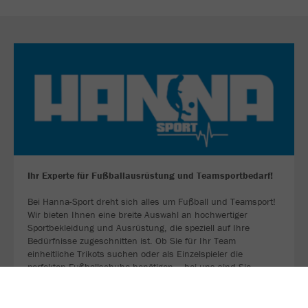
Ihr Experte für Fußballausrüstung und Teamsportbedarf!
Bei Hanna-Sport dreht sich alles um Fußball und Teamsport!
Wir bieten Ihnen eine breite Auswahl an hochwertiger
Sportbekleidung und Ausrüstung, die speziell auf Ihre
Bedürfnisse zugeschnitten ist. Ob Sie für Ihr Team
einheitliche Trikots suchen oder als Einzelspieler die
perfekten Fußballschuhe benötigen – bei uns sind Sie
richtig!