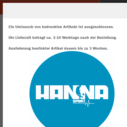
AK - DIE SCHWESTERN
ZURÜCK
AK - DIE SCHWESTERN
JAKO Cap Club
Ein Umtausch von bedruckten Artikeln ist ausgeschlossen.
Die Lieferzeit beträgt ca. 3-10 Werktage nach der Bestellung.
Auslieferung bestickter Artikel dauern bis zu 3 Wochen.
Wir verwenden Cookies
Durch die Analyse der Besucherdaten können wir dir personalisierte
Inhalte anzeigen und unsere Website verbessern. Weitere Informati
zu den Cookies findest Du in den Einstellungen.
Alle akzeptieren
Alle ablehnen
mehr Infos
Datenschutz
Impressum