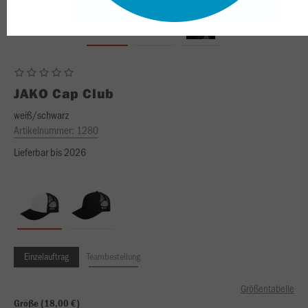
JAKO
Cap Club
weiß/schwarz
Artikelnummer:
1280
Lieferbar bis 2026
Einzelauftrag
Teambestellung
Größentabelle
Größe (18,00 €)