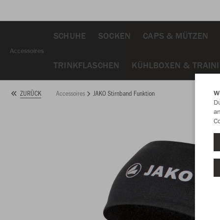
SCHUHE
SOCKEN
CAPS & MÜTZEN
Accessoires
TRINKFLASCHEN
KÜHLBOXEN & TRAIN
Accessoires
JAKO Stirnband Funktion
ZURÜCK
W
Du
an
Co