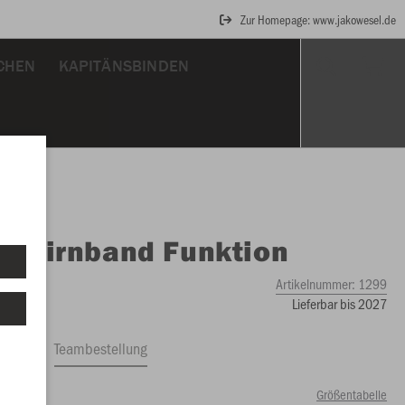
Zur Homepage: www.jakowesel.de
CHEN
KAPITÄNSBINDEN
O
Stirnband Funktion
Artikelnummer:
1299
Lieferbar bis 2027
ftrag
Teambestellung
Größentabelle