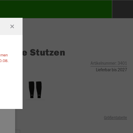
O
Tube Stutzen
ehmen
0.08.
Artikelnummer:
3401
Lieferbar bis 2027
Größentabelle