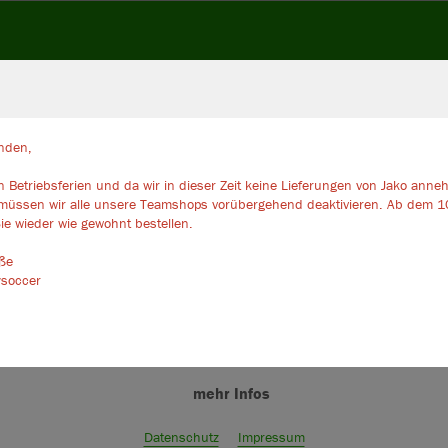
nden,
JAK
 Betriebsferien und da wir in dieser Zeit keine Lieferungen von Jako ann
ir verwenden Cookies
müssen wir alle unsere Teamshops vorübergehend deaktivieren. Ab dem 1
rch die Analyse der Besucherdaten können wir dir personalisierte Inhalte
sportgrün
ie wieder wie gewohnt bestellen.
zeigen und unsere Website verbessern. Weitere Informationen zu den
okies findest Du in den Einstellungen.
üße
ysoccer
Alle akzeptieren
Alle ablehnen
mehr Infos
Größe
Datenschutz
Impressum