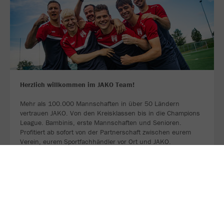
Herzlich willkommen im JAKO Team!
Mehr als 100.000 Mannschaften in über 50 Ländern
vertrauen JAKO. Von den Kreisklassen bis in die Champions
League. Bambinis, erste Mannschaften und Senioren.
Profitiert ab sofort von der Partnerschaft zwischen eurem
Verein, eurem Sportfachhändler vor Ort und JAKO.
MEHR LESEN