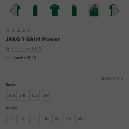
JAKO
T-Shirt Power
Artikelnummer:
6123
Lieferbar bis 2026
Größentabelle
Kinder
128
140
152
164
Unisex
S
M
L
XL
XXL
3XL
4XL