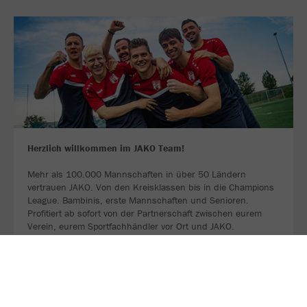
Herzlich willkommen im JAKO Team!
Mehr als 100.000 Mannschaften in über 50 Ländern
vertrauen JAKO. Von den Kreisklassen bis in die Champions
League. Bambinis, erste Mannschaften und Senioren.
Profitiert ab sofort von der Partnerschaft zwischen eurem
Verein, eurem Sportfachhändler vor Ort und JAKO.
MEHR LESEN