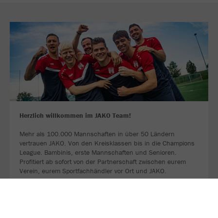
Herzlich willkommen im JAKO Team!
Mehr als 100.000 Mannschaften in über 50 Ländern
vertrauen JAKO. Von den Kreisklassen bis in die Champions
League. Bambinis, erste Mannschaften und Senioren.
Profitiert ab sofort von der Partnerschaft zwischen eurem
Verein, eurem Sportfachhändler vor Ort und JAKO.
MEHR LESEN