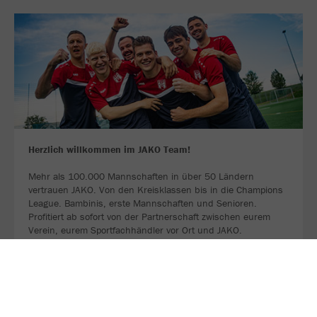
Herzlich willkommen im JAKO Team!
Mehr als 100.000 Mannschaften in über 50 Ländern
vertrauen JAKO. Von den Kreisklassen bis in die Champions
League. Bambinis, erste Mannschaften und Senioren.
Profitiert ab sofort von der Partnerschaft zwischen eurem
Verein, eurem Sportfachhändler vor Ort und JAKO.
MEHR LESEN