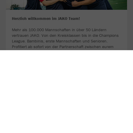
Herzlich willkommen im JAKO Team!
Mehr als 100.000 Mannschaften in über 50 Ländern
vertrauen JAKO. Von den Kreisklassen bis in die Champions
League. Bambinis, erste Mannschaften und Senioren.
Profitiert ab sofort von der Partnerschaft zwischen eurem
Verein, eurem Sportfachhändler vor Ort und JAKO.
MEHR LESEN