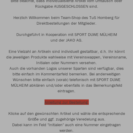
Bitte beachte, dass individualisierte Artikel vom Umtausch oder
Rückgabe AUSGESCHLOSSEN sind.
Herzlich Willkommen beim Team-Shop des TuS Homberg für
Direktbestellungen der Mitglieder.
Durchgeführt in Kooperation mit SPORT DUWE MÜLHEIM
und der JAKO AG.
Eine Vielzahl an Artikeln sind individuell gestaltbar, d.h. Ihr könnt
die jeweiligen Produkte wahlweise mit Vereinswappen, Vereinsname,
Initialen oder Nummern versehen.
Auch die vorhanden Logos unserer Sparten sind verfügbar, dies
bitte einfach im Kommentarfeld bemerken. Bei anderweitigen
Wünschen bitte einfach (vorab) telefonisch mit SPORT DUWE
MÜLHEIM abklären und/oder ebenfalls in das Bemerkungsfeld
eintragen.
Anleitung zur Bestellung:
Klicke auf den gewünschten Artikel und wähle die entsprechende
Größe und ggf. zugehörige Veredelung aus.
Dabei kann im Feld "Initialen" auch eine Nummer eingetragen
werden.