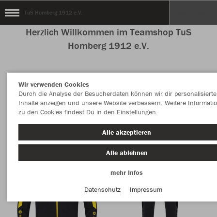
TuS Homberg 1912 e.V.
Herzlich Willkommen im Teamshop TuS
Homberg 1912 e.V.
Wir verwenden Cookies
Nachhaltig
Farbe
Durch die Analyse der Besucherdaten können wir dir personalisierte
Inhalte anzeigen und unsere Website verbessern. Weitere Informati
zu den Cookies findest Du in den Einstellungen.
Alle akzeptieren
Alle ablehnen
mehr Infos
Datenschutz
Impressum