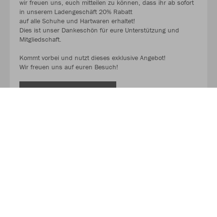
wir freuen uns, euch mitteilen zu können, dass ihr ab sofort
in unserem Ladengeschäft 20% Rabatt
auf alle Schuhe und Hartwaren erhaltet!
Dies ist unser Dankeschön für eure Unterstützung und
Mitgliedschaft.
Kommt vorbei und nutzt dieses exklusive Angebot!
Wir freuen uns auf euren Besuch!
MEHR LESEN