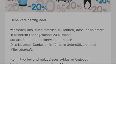
Liebe Vereinsmitglieder,
wir freuen uns, euch mitteilen zu können, dass ihr ab sofort
in unserem Ladengeschäft 20% Rabatt
auf alle Schuhe und Hartwaren erhaltet!
Dies ist unser Dankeschön für eure Unterstützung und
Mitgliedschaft.
Kommt vorbei und nutzt dieses exklusive Angebot!
Wir freuen uns auf euren Besuch!
MEHR LESEN