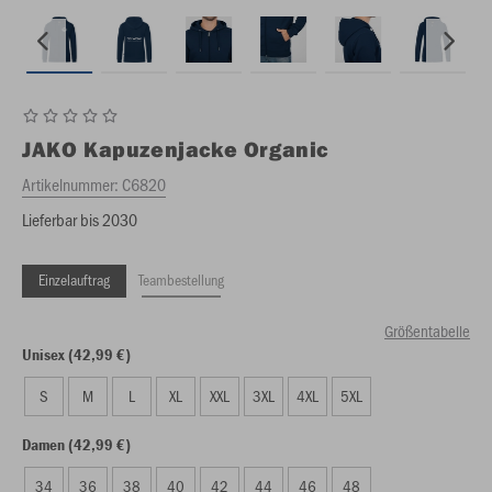
JAKO
Kapuzenjacke Organic
Artikelnummer:
C6820
Lieferbar bis 2030
Einzelauftrag
Teambestellung
Größentabelle
Unisex (42,99 €)
S
M
L
XL
XXL
3XL
4XL
5XL
Damen (42,99 €)
34
36
38
40
42
44
46
48