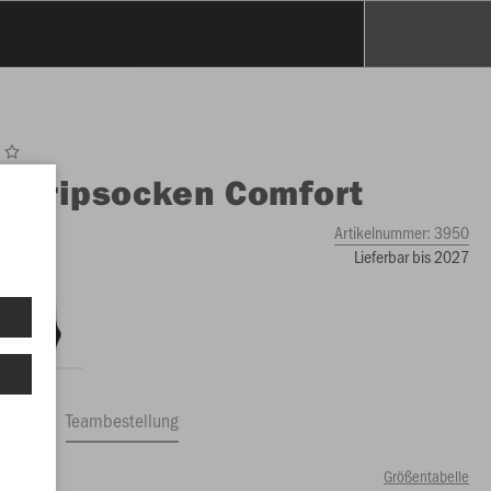
O
Gripsocken Comfort
Artikelnummer:
3950
Lieferbar bis 2027
ftrag
Teambestellung
Größentabelle