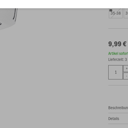
Größe (9,9
35-38
3
9,99 €
Artikel sofo
Lieferzeit: 
Beschreibu
Details