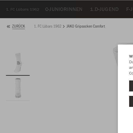
C-JUNIORINNEN
1.D-JUGEND
F-
1. FC Lübars 1962
1. FC Lübars 1962
JAKO Gripsocken Comfort
ZURÜCK
W
Du
an
Co