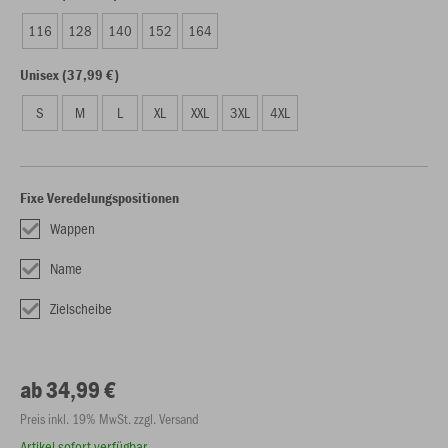
116
128
140
152
164
Unisex (37,99 €)
S
M
L
XL
XXL
3XL
4XL
Fixe Veredelungspositionen
Wappen
Name
Zielscheibe
ab 34,99 €
Preis inkl. 19% MwSt. zzgl. Versand
Artikel sofort verfügbar