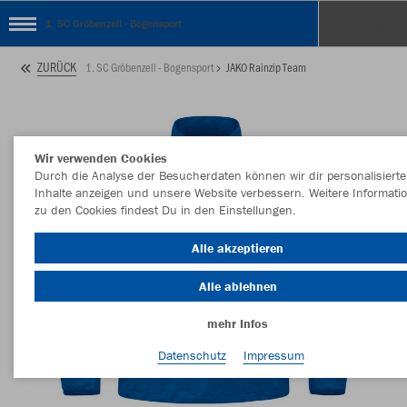
1. SC Gröbenzell - Bogensport
ZURÜCK
1. SC Gröbenzell - Bogensport
JAKO Rainzip Team
Wir verwenden Cookies
Durch die Analyse der Besucherdaten können wir dir personalisierte
Inhalte anzeigen und unsere Website verbessern. Weitere Informati
zu den Cookies findest Du in den Einstellungen.
Alle akzeptieren
Alle ablehnen
mehr Infos
Datenschutz
Impressum