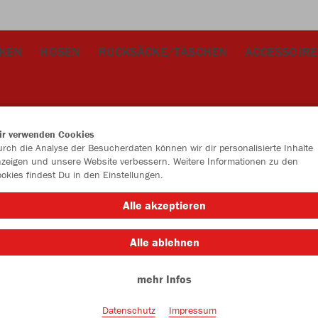
CKEN
HOSEN
RUCKSÄCKE/TASCHEN
ACCESSOIRE
ir verwenden Cookies
rch die Analyse der Besucherdaten können wir dir personalisierte Inhalte
zeigen und unsere Website verbessern. Weitere Informationen zu den
okies findest Du in den Einstellungen.
JAK
Alle akzeptieren
rot
Alle ablehnen
mehr Infos
Datenschutz
Impressum