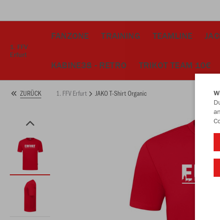
FANZONE
TRAINING
TEAMLINE
JA
1. FFV
Erfurt
KABINE38 - RETRO
TRIKOT TEAM 10€
1. FFV Erfurt
JAKO T-Shirt Organic
ZURÜCK
W
Du
an
Co