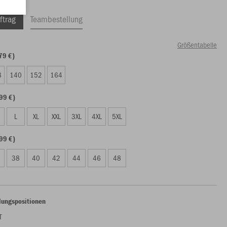
ftrag
Teambestellung
Größentabelle
79 €)
8
140
152
164
99 €)
L
XL
XXL
3XL
4XL
5XL
99 €)
38
40
42
44
46
48
lungspositionen
T