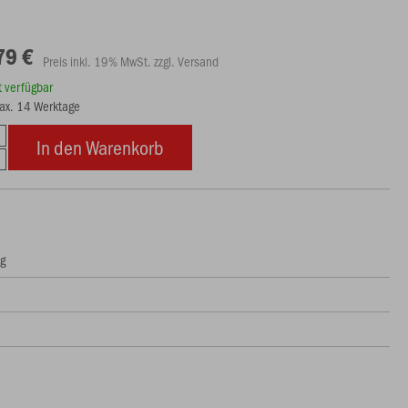
79 €
Preis inkl. 19% MwSt. zzgl. Versand
rt verfügbar
max. 14 Werktage
In den Warenkorb
ng