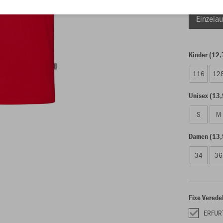
Einzelau
Kinder (12,
116
12
Unisex (13,
S
M
Damen (13,
34
36
Fixe Verede
ERFUR