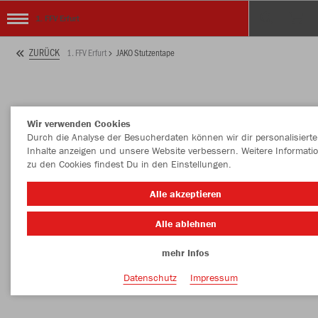
1. FFV Erfurt
ZURÜCK
1. FFV Erfurt
JAKO Stutzentape
Wir verwenden Cookies
Durch die Analyse der Besucherdaten können wir dir personalisierte
Inhalte anzeigen und unsere Website verbessern. Weitere Informati
zu den Cookies findest Du in den Einstellungen.
Alle akzeptieren
Alle ablehnen
mehr Infos
Datenschutz
Impressum