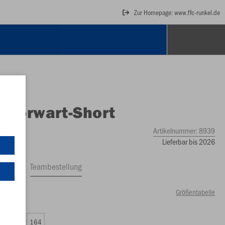
Zur Homepage: www.ffc-runkel.de
O
Torwart-Short
Artikelnummer:
8939
Lieferbar bis 2026
ftrag
Teambestellung
Größentabelle
00 €)
0
152
164