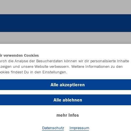
ir verwenden Cookies
rch die Analyse der Besucherdaten können wir dir personalisierte Inhalte
JAK
zeigen und unsere Website verbessern. Weitere Informationen zu den
okies findest Du in den Einstellungen.
Alle akzeptieren
Einzelau
Alle ablehnen
mehr Infos
Kinder (18,
Datenschutz
Impressum
128
14