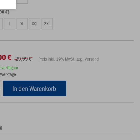
00 €)
L
XL
XXL
3XL
00 €
29,99 €
Preis inkl. 19% MwSt. zzgl. Versand
rt verfügbar
5 Werktage
In den Warenkorb
ng