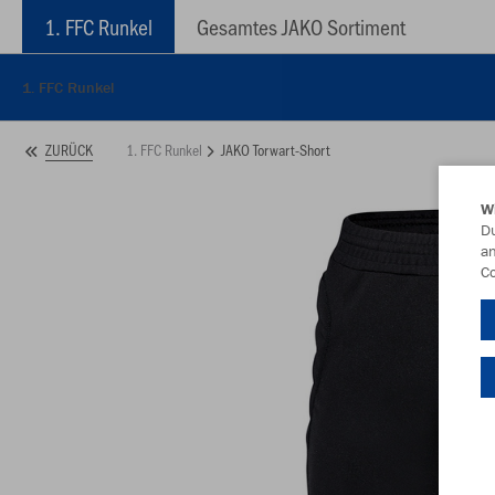
1. FFC Runkel
Gesamtes JAKO Sortiment
1. FFC Runkel
1. FFC Runkel
JAKO Torwart-Short
ZURÜCK
W
Du
an
Co