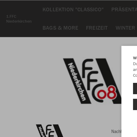
KOLLEKTION "CLASSICO"
PRÄSENT
1.FFC
Niederkirchen
BAGS & MORE
FREIZEIT
WINTER
W
Du
an
Co
Nachhaltig