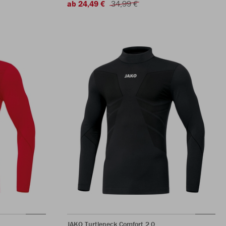
ab 24,49 €
34,99 €
JAKO Turtleneck Comfort 2.0