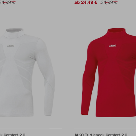
34,99 €
ab 24,49 €
34,99 €
k Comfort 2.0
JAKO Turtleneck Comfort 2.0