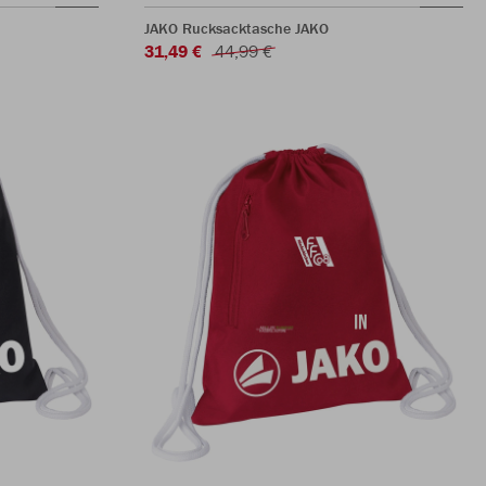
JAKO Rucksacktasche JAKO
31,49 €
44,99 €