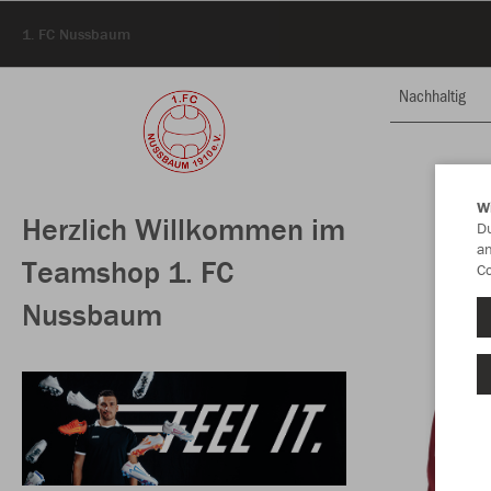
1. FC Nussbaum
Nachhaltig
W
Herzlich Willkommen im
Du
an
Teamshop 1. FC
Co
Nussbaum