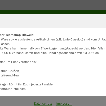
CKEN
HOSEN
STUTZEN
WINTERKLEIDUNG
ZU
ner Teamshop-Hinweis!
 Ware sowie auslaufende Artikel/Linien (z.B. Linie Classico) sind vom Umt
lossen.
ir verwenden Cookies
lte Ware kann innerhalb von 7 Werktagen umgetauscht werden. Hier fallen
rch die Analyse der Besucherdaten können wir dir personalisierte Inhalte
gs 7,00 € Versandkosten und eine Handlingspauschale von 10,00 € an.
zeigen und unsere Website verbessern. Weitere Informationen zu den
okies findest Du in den Einstellungen.
 hier um Euer Verständnis!
Alle akzeptieren
lichen Grüßen,
rtsfreund-Team
Alle ablehnen
ragen könnt ihr Euch jederzeit melden.
rtsfreund-puk.com
mehr Infos
Farbe
Datenschutz
Impressum