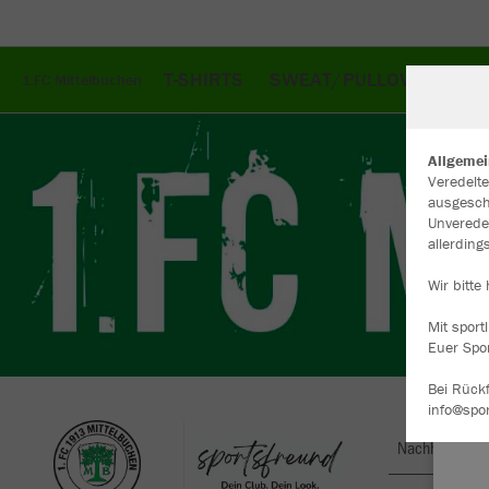
T-SHIRTS
SWEAT/PULLOVER
JA
1.FC Mittelbuchen
Allgemei
Veredelte
ausgesch
W
Unverede
Du
allerdin
an
Co
Wir bitte
Mit sport
Euer Spo
Bei Rückf
info@spo
Nachhaltig