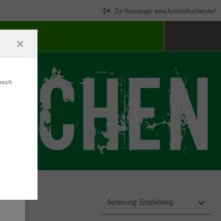
Zur Homepage: www.fcmittelbuchen.de/
BEHÖR
ausch