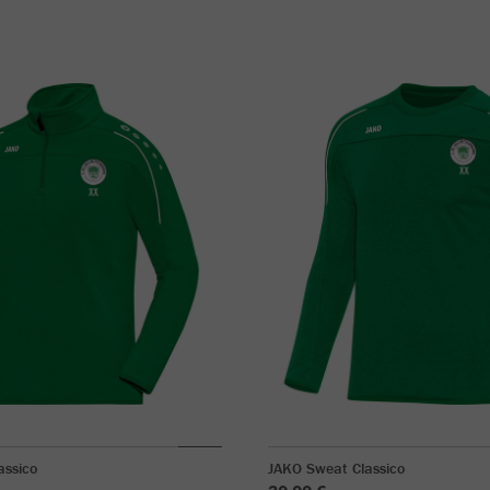
assico
JAKO Sweat Classico