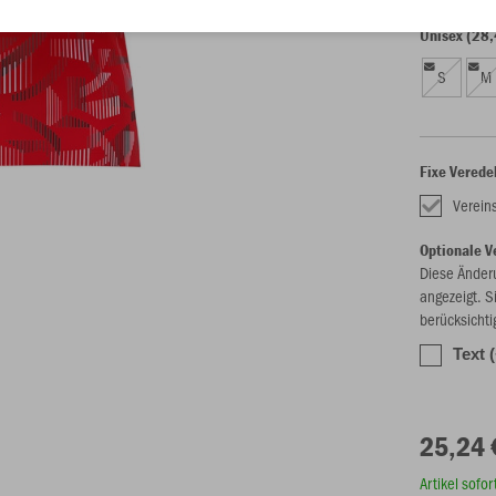
Unisex (28,
S
M
Fixe Verede
Verei
Optionale V
Diese Änder
angezeigt. S
berücksichti
Text 
25,24 
Artikel sofo