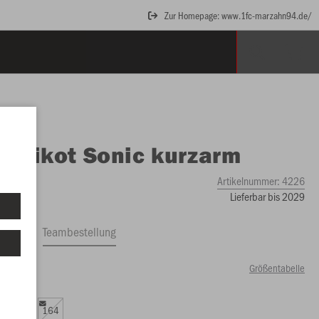
Zur Homepage: www.1fc-marzahn94.de/
O
Trikot Sonic kurzarm
Artikelnummer:
4226
Lieferbar bis 2029
ftrag
Teambestellung
Größentabelle
24 €)
0
152
164