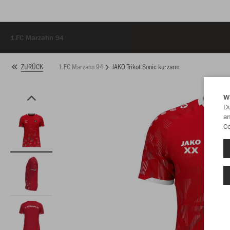
1.FC Marzahn 94
1.FC Marzahn 94
JAKO Trikot Sonic kurzarm
ZURÜCK
W
Du
an
Co