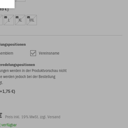
49 €)
L
XL
XXL
lungspositionen
nsemblem
Vereinsname
eredelungspositionen
ungen werden in der Produktvorschau nicht
ie werden jedoch bei der Bestellung
gt.
(+1,75 €)
€
Preis inkl. 19% MwSt. zzgl. Versand
rt verfügbar