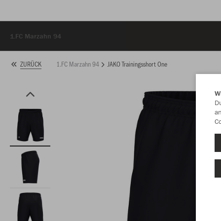
1.FC Marzahn 94
1.FC Marzahn 94
JAKO Trainingsshort One
ZURÜCK
W
Du
an
Co