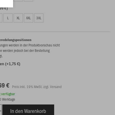
99 €)
L
XL
XXL
3XL
eredelungspositionen
ungen werden in der Produktvorschau nicht
ie werden jedoch bei der Bestellung
gt.
len (+1,75 €)
69 €
Preis inkl. 19% MwSt. zzgl. Versand
rt verfügbar
10 Werktage
In den Warenkorb