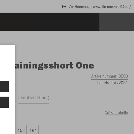
Zur Homepage: www.1fc-marzahn94.de/
O
Trainingsshort One
Artikelnummer:
8500
Lieferbar bis 2031
ftrag
Teambestellung
Größentabelle
69 €)
8
140
152
164