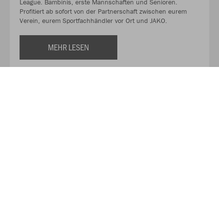
League. Bambinis, erste Mannschaften und Senioren.
Profitiert ab sofort von der Partnerschaft zwischen eurem
Verein, eurem Sportfachhändler vor Ort und JAKO.
MEHR LESEN
Über JAKO
Aus der Garage zum führenden Teamsport-Ausrüster. Die
Erfolgsgeschichte von JAKO beginnt 1989 und dauert bis
heute an. Seit der Gründung ist es das Ziel von JAKO, der