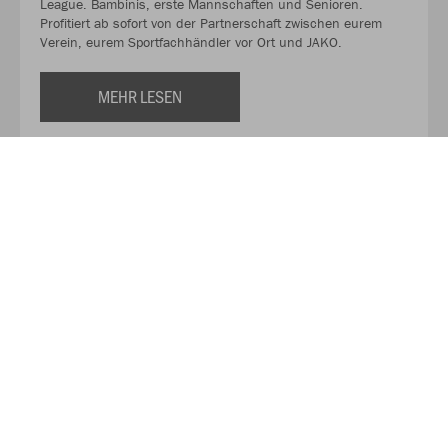
League. Bambinis, erste Mannschaften und Senioren.
Profitiert ab sofort von der Partnerschaft zwischen eurem
Verein, eurem Sportfachhändler vor Ort und JAKO.
MEHR LESEN
Über JAKO
Aus der Garage zum führenden Teamsport-Ausrüster. Die
Erfolgsgeschichte von JAKO beginnt 1989 und dauert bis
heute an. Seit der Gründung ist es das Ziel von JAKO, der