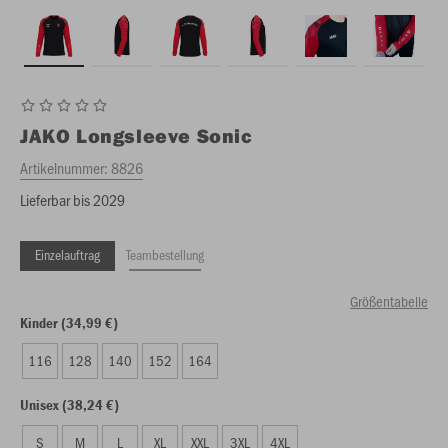
JAKO
Longsleeve Sonic
Artikelnummer:
8826
Lieferbar bis 2029
Einzelauftrag
Teambestellung
Größentabelle
Kinder (34,99 €)
116
128
140
152
164
Unisex (38,24 €)
S
M
L
XL
XXL
3XL
4XL