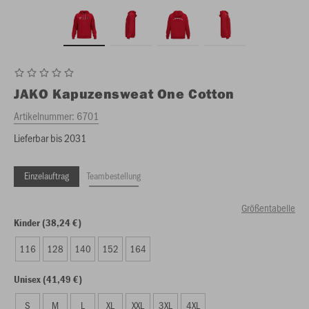
JAKO
Kapuzensweat One Cotton
Artikelnummer:
6701
Lieferbar bis 2031
Einzelauftrag
Teambestellung
Größentabelle
Kinder (38,24 €)
116
128
140
152
164
Unisex (41,49 €)
S
M
L
XL
XXL
3XL
4XL