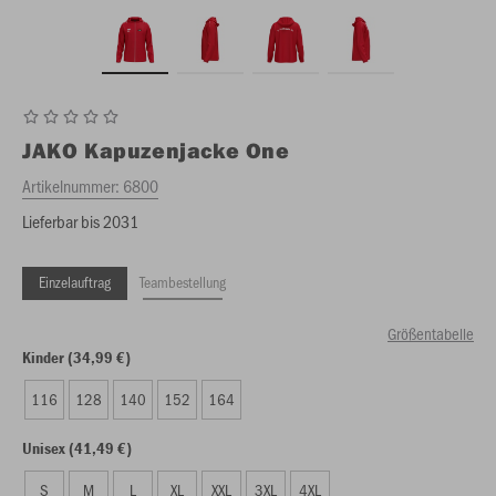
JAKO
Kapuzenjacke One
Artikelnummer:
6800
Lieferbar bis 2031
Einzelauftrag
Teambestellung
Größentabelle
Kinder (34,99 €)
116
128
140
152
164
Unisex (41,49 €)
S
M
L
XL
XXL
3XL
4XL