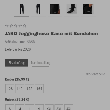
JAKO
Jogginghose Base mit Bündchen
Artikelnummer:
6565
Lieferbar bis 2026
Einzelauftrag
Teambestellung
Größentabelle
Kinder (25,99 €)
128
140
152
164
Unisex (29,24 €)
S
M
L
XL
XXL
3XL
4XL