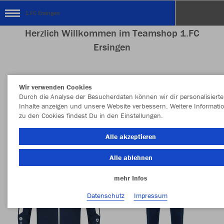
1.FC Ersingen
Herzlich Willkommen im Teamshop 1.FC
Ersingen
Wir verwenden Cookies
Nachhaltig
Farbe
Durch die Analyse der Besucherdaten können wir dir personalisierte
Inhalte anzeigen und unsere Website verbessern. Weitere Informati
zu den Cookies findest Du in den Einstellungen.
Alle akzeptieren
Alle ablehnen
mehr Infos
Datenschutz
Impressum