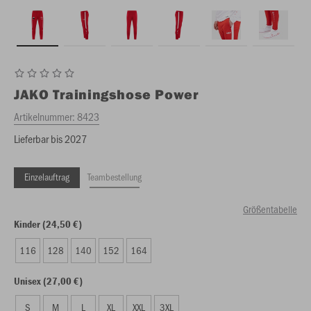
JAKO
Trainingshose Power
Artikelnummer:
8423
Lieferbar bis 2027
Einzelauftrag
Teambestellung
Größentabelle
Kinder (24,50 €)
116
128
140
152
164
Unisex (27,00 €)
S
M
L
XL
XXL
3XL