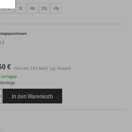
L
XL
XXL
3XL
4XL
lungspositionen
o 2
50 €
Preis inkl. 19% MwSt. zzgl. Versand
rt verfügbar
8 Werktage
In den Warenkorb