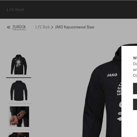
1.FC Burk
1.FC Burk
JAKO Kapuzensweat Base
ZURÜCK
W
Du
an
Co