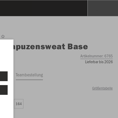
O
Kapuzensweat Base
Artikelnummer:
6765
Lieferbar bis 2026
ftrag
Teambestellung
Größentabelle
50 €)
0
152
164
00 €)