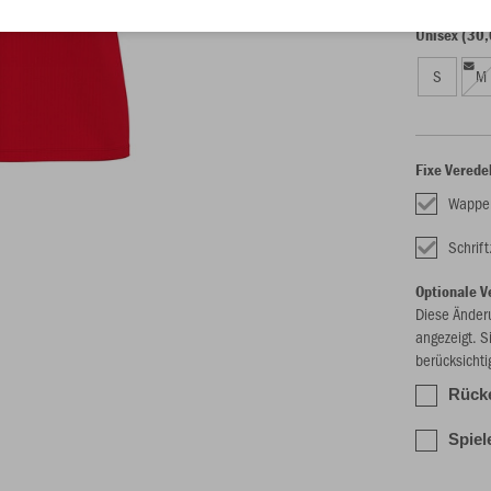
Unisex (30,
S
M
Fixe Verede
Wappe
Schrif
Optionale V
Diese Änder
angezeigt. S
berücksichti
Rück
Spiel