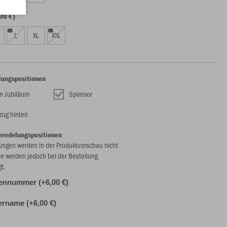
00 €)
L
XL
XXL
lungspositionen
n Jubiläum
Sponsor
tzug hinten
eredelungspositionen
ungen werden in der Produktvorschau nicht
ie werden jedoch bei der Bestellung
gt.
ennummer (+6,00 €)
ername (+6,00 €)