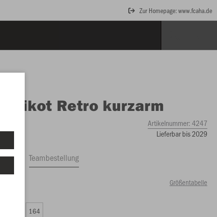
Zur Homepage: www.fcaha.de
O
Trikot Retro kurzarm
Artikelnummer:
4247
Lieferbar bis 2029
ftrag
Teambestellung
Größentabelle
00 €)
0
152
164