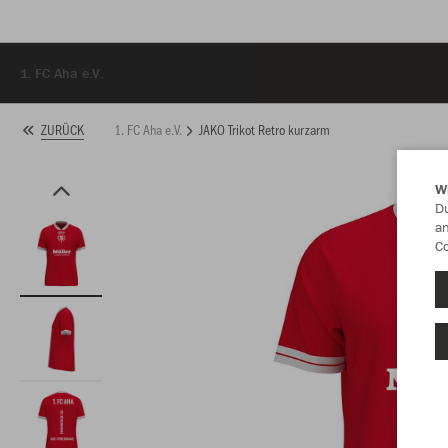
1. FC Aha e.V.
1. FC Aha e.V.
JAKO Trikot Retro kurzarm
ZURÜCK
W
Du
an
Co