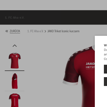
1. FC Aha e.V.
1. FC Aha e.V.
JAKO Trikot Iconic kurzarm
ZURÜCK
W
Du
an
Co