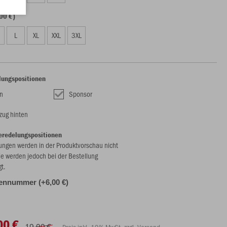
00 €)
L
XL
XXL
3XL
lungspositionen
n
Sponsor
tzug hinten
eredelungspositionen
ungen werden in der Produktvorschau nicht
ie werden jedoch bei der Bestellung
gt.
ennummer (+6,00 €)
00 €
19,99 €
Preis inkl. 19% MwSt. zzgl. Versand