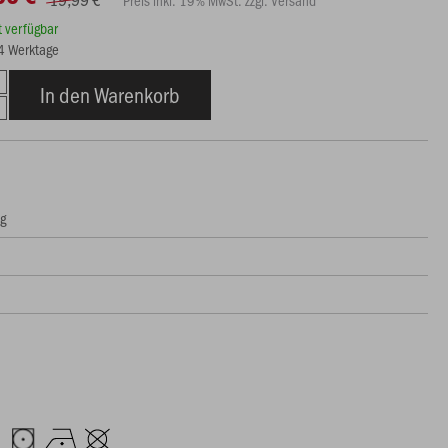
rt verfügbar
14 Werktage
In den Warenkorb
ng