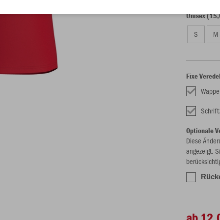
Unisex (15,
S
M
Fixe Verede
Wappe
Schrif
Optionale V
Diese Änder
angezeigt. S
berücksichti
Rück
ab 12,