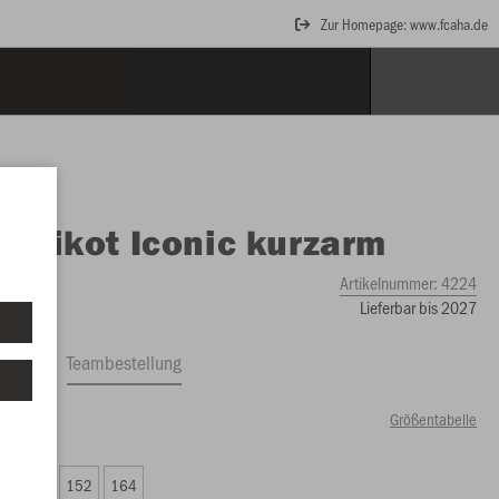
Zur Homepage: www.fcaha.de
O
Trikot Iconic kurzarm
Artikelnummer:
4224
Lieferbar bis 2027
ftrag
Teambestellung
Größentabelle
00 €)
8
140
152
164