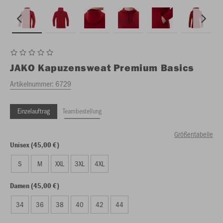
JAKO
Kapuzensweat Premium Basics
Artikelnummer:
6729
Einzelauftrag
Teambestellung
Größentabelle
Unisex (45,00 €)
S
M
XXL
3XL
4XL
Damen (45,00 €)
34
36
38
40
42
44