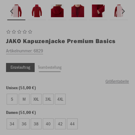
JAKO
Kapuzenjacke Premium Basics
Artikelnummer:
6829
Einzelauftrag
Teambestellung
Größentabelle
Unisex (51,00 €)
S
M
XXL
3XL
4XL
Damen (51,00 €)
34
36
38
40
42
44