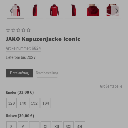
JAKO
Kapuzenjacke Iconic
Artikelnummer:
6824
Lieferbar bis 2027
Einzelauftrag
Teambestellung
Größentabelle
Kinder (33,00 €)
128
140
152
164
Unisex (39,00 €)
S
M
L
XL
XXL
3XL
4XL