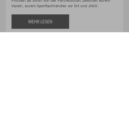
Profitiert ab sofort von der Partnerschaft zwischen eurem
Verein, eurem Sportfachhändler vor Ort und JAKO.
MEHR LESEN
Über JAKO
Aus der Garage zum führenden Teamsport-Ausrüster. Die
Erfolgsgeschichte von JAKO beginnt 1989 und dauert bis
heute an. Seit der Gründung ist es das Ziel von JAKO, der
optimale Partner für alle Teams zu sein. In Deutschland,
weltweit und von der Kreisklasse bis in die Champions