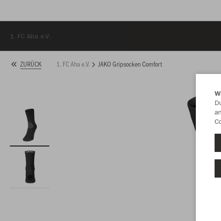
1. FC Aha e.V.
1. FC Aha e.V.
JAKO Gripsocken Comfort
ZURÜCK
W
Du
an
Co