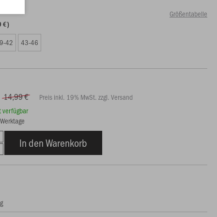
Größentabelle
0 €)
9-42
43-46
14,99 €
Preis inkl. 19% MwSt. zzgl. Versand
rt verfügbar
3 Werktage
In den Warenkorb
ng