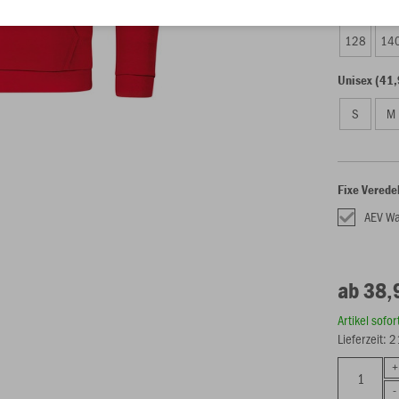
Kinder (38,
128
14
Unisex (41,
S
M
Fixe Verede
AEV W
ab 38,
Artikel sofo
Lieferzeit: 