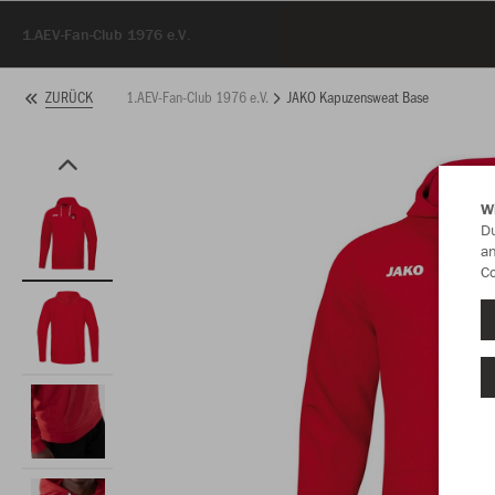
1.AEV-Fan-Club 1976 e.V.
1.AEV-Fan-Club 1976 e.V.
JAKO Kapuzensweat Base
ZURÜCK
W
Du
an
Co