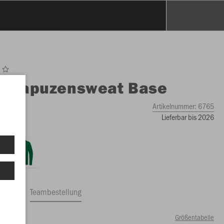
O
Kapuzensweat Base
Artikelnummer:
6765
Lieferbar bis 2026
ftrag
Teambestellung
Größentabelle