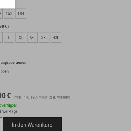
90 €)
0
152
164
90 €)
L
XL
XXL
3XL
4XL
lungspositionen
appen
90 €
Preis inkl. 19% MwSt. zzgl. Versand
rt verfügbar
21 Werktage
In den Warenkorb