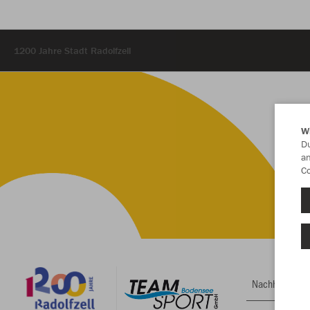
1200 Jahre Stadt Radolfzell
W
Du
an
Co
Nachhaltig