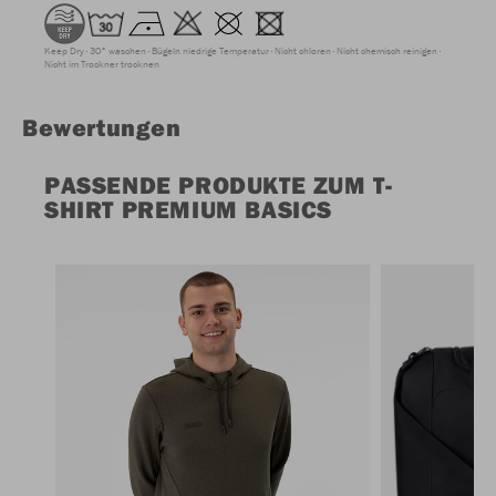
Keep Dry
30° waschen
Bügeln niedrige Temperatur
Nicht chloren
Nicht chemisch reinigen
Nicht im Trockner trocknen
Bewertungen
PASSENDE PRODUKTE ZUM T-
SHIRT PREMIUM BASICS