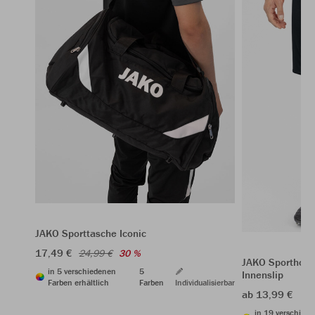
JAKO Sporttasche Iconic
17,49 €
24,99 €
30 %
JAKO Sporthose
in 5 verschiedenen
5
Innenslip
Farben erhältlich
Farben
Individualisierbar
ab 13,99 €
in 19 verschied