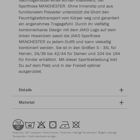
Nachfolgemodell eines echten Klassikers, der
Sporthose MANCHESTER. Ohne Innenslip und aus
funktionalem Polyester unterstützt die Short den
Feuchtigkeitstransport vom Körper weg und garantiert
ein angenehmes Tragegefühl. Durch ihr vielfältig
kombinierbares Design mit dem JAKO Logo auf dem
linken Hosenbein passt die JAKO Sporthose
MANCHESTER zu jedem Outfit und kann vielseitig
kombiniert werden. Sie ist in den Größen S - 3XL für
Herren, 34/36 bis 42/44 für Damen und 104 bis 164
für Kinder erhältlich. Mit dieser Sportbekleidung bist
Du auf dem Platz und in der Freizeit optimal
ausgerüstet.
Details
Material
Keep Dry
40° waschen
Nicht chloren
Trocknen niedrige Temperatur
Bügeln niedrige
Temperatur
Nicht chemisch reinigen