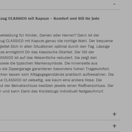
zug CLASSICO mit Kapuze – Komfort und Stil für jede
ekleidung für Kinder, Damen oder Herren? Dann ist der
zug CLASSICO mit Kapuze genau die richtige Wahl. Der bequeme
eitet Dich in allen Situationen optimal durch den Tag. Lässige
uze ermöglicht Dir das klassische Oberteil. Der Stil der
SSICO ist auf das Wesentliche reduziert. Sie zeigt den
sowie die typischen Markensymbole. Die Innenseite aus
e die Zippergarage garantieren besonders hohen Tragekomfort.
chen lassen sich Alltagsgegenstände praktisch aufbewahren. Die
e CLASSICO ist vielseitig, wie kaum eine andere Hose. Die
d der Beinabschluss besitzen jeweils einen Reißverschluss. Der
ch und kann Dank des Kordelzugs individuell festgeschnürt