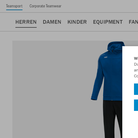
Teamsport
Corporate Teamwear
HERREN
DAMEN
KINDER
EQUIPMENT
FA
W
Du
an
Co