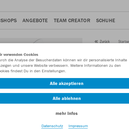
NSHOPS
ANGEBOTE
TEAM CREATOR
SCHUHE
Startse
Zurück
JAKO
L
ir verwenden Cookies
rch die Analyse der Besucherdaten können wir dir personalisierte Inhalte
Lightwe
zeigen und unsere Website verbessern. Weitere Informationen zu den
okies findest Du in den Einstellungen.
Artikelnummer:
645
Alle akzeptieren
Lust auf 30% Raba
Alle ablehnen
mehr Infos
Datenschutz
Impressum