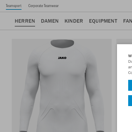
Teamsport
Corporate Teamwear
HERREN
DAMEN
KINDER
EQUIPMENT
FA
W
Du
an
Co