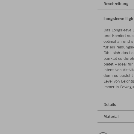
Beschreibung
Longsleeve Ligh
Das Longsleeve Li
und Komfort such
optimal an und si
für ein reibungs
fühlt sich das L
punktet es durch 
bietet – ideal fü
intensiven Aktiv
denn es besteht 
Level von Leichti
immer in Bewegu
Details
Material