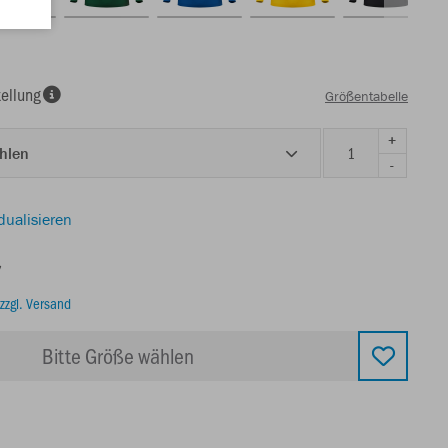
ellung
Größentabelle
+
ählen
-
dualisieren
€
zzgl. Versand
Bitte Größe wählen