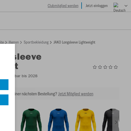
Clubmitglied werden
Jetzt einloggen
ite
Herren
Sportbekleidung
JAKO Longsleeve Lightweight
ongsleeve
ight
9
- Lieferbar bis 2028
tt bei Deiner nächsten Bestellung?
Jetzt Mitglied werden