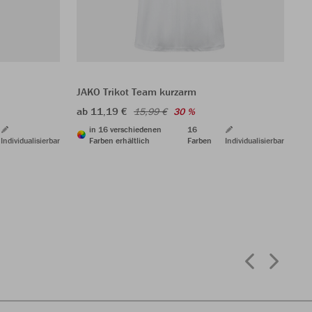
JAKO Trikot Team kurzarm
JA
ab 11,19 €
24
15,99 €
30 %
in 16 verschiedenen
16
Individualisierbar
Farben erhältlich
Farben
Individualisierbar