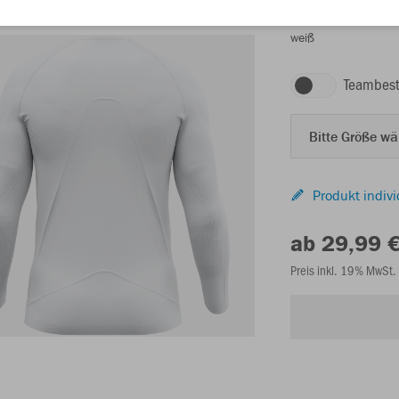
weiß
Teambest
Bitte Größe w
Produkt indivi
ab 29,99 
Preis inkl. 19% MwSt.