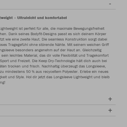
tweight – Ultraleicht und komfortabel
ghtweight ist perfekt für alle, die maximale Bewegungsfreiheit
en. Dank seines Bodyfit-Designs passt es sich deinem Körper
tzt wie eine zweite Haut. Die seamless Konstruktion sorgt dabei
loses Tragegefühl ohne störende Nähte. Mit seinem weichen Griff
ongsleeve besonders angenehm auf der Haut an. Gleichzeitig
sein leichtes Material, das dir volle Flexibilität und Tragekomfort
r Sport und Freizeit. Die Keep Dry-Technologie hält dich auch bei
itäten trocken und frisch. Nachhaltig überzeugt das Longsleeve,
zu mindestens 50 % aus recyceltem Polyester. Erlebe ein neues
gkeit und Style. Hol dir jetzt das Longsleeve Lightweight und bleib
ng!