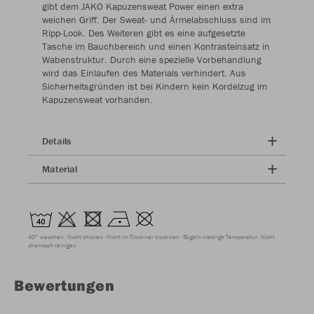
gibt dem JAKO Kapuzensweat Power einen extra
weichen Griff. Der Sweat- und Ärmelabschluss sind im
Ripp-Look. Des Weiteren gibt es eine aufgesetzte
Tasche im Bauchbereich und einen Kontrasteinsatz in
Wabenstruktur. Durch eine spezielle Vorbehandlung
wird das Einlaufen des Materials verhindert. Aus
Sicherheitsgründen ist bei Kindern kein Kordelzug im
Kapuzensweat vorhanden.
Details
Material
40° waschen
Nicht chloren
Nicht im Trockner trocknen
Bügeln niedrige Temperatur
Nicht
chemisch reinigen
Bewertungen