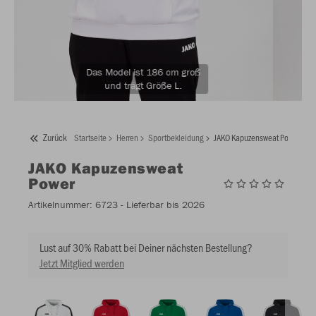
Das Model ist 186 cm groß
und trägt Größe L.
Zurück
Startseite
Herren
Sportbekleidung
JAKO Kapuzensweat Power
JAKO
Kapuzensweat
Power
Artikelnummer:
6723
- Lieferbar bis 2026
Lust auf 30% Rabatt bei Deiner nächsten Bestellung?
Jetzt Mitglied werden