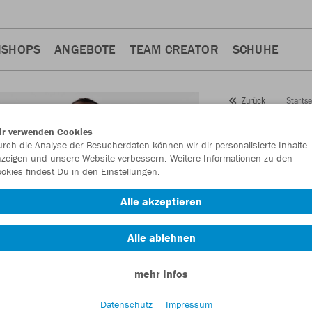
NSHOPS
ANGEBOTE
TEAM CREATOR
SCHUHE
Startse
Zurück
JAKO
K
ir verwenden Cookies
rch die Analyse der Besucherdaten können wir dir personalisierte Inhalte
Artikelnummer:
676
zeigen und unsere Website verbessern. Weitere Informationen zu den
okies findest Du in den Einstellungen.
Lust auf 30% Raba
Alle akzeptieren
Alle ablehnen
mehr Infos
Datenschutz
Impressum