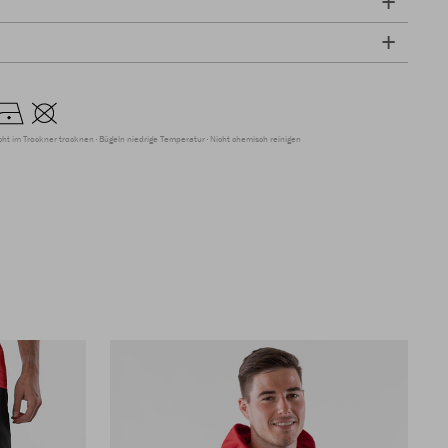
cht im Trockner trocknen
Bügeln niedrige Temperatur
Nicht chemisch reinigen