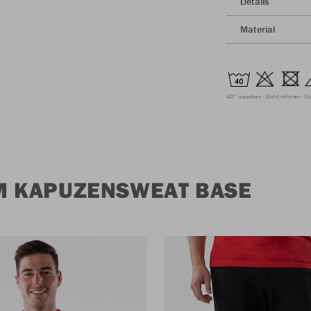
Details
Material
40° waschen
Nicht chloren
Ni
M KAPUZENSWEAT BASE