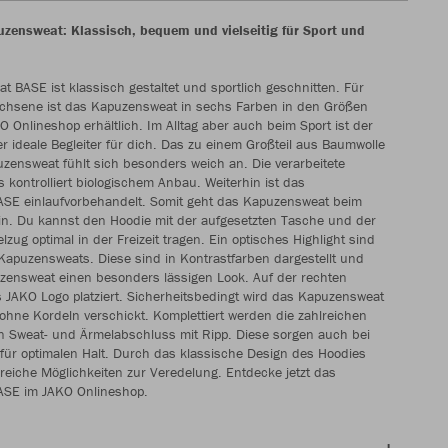
ensweat: Klassisch, bequem und vielseitig für Sport und
 BASE ist klassisch gestaltet und sportlich geschnitten. Für
chsene ist das Kapuzensweat in sechs Farben in den Größen
O Onlineshop erhältlich. Im Alltag aber auch beim Sport ist der
er ideale Begleiter für dich. Das zu einem Großteil aus Baumwolle
ensweat fühlt sich besonders weich an. Die verarbeitete
 kontrolliert biologischem Anbau. Weiterhin ist das
SE einlaufvorbehandelt. Somit geht das Kapuzensweat beim
n. Du kannst den Hoodie mit der aufgesetzten Tasche und der
zug optimal in der Freizeit tragen. Ein optisches Highlight sind
Kapuzensweats. Diese sind in Kontrastfarben dargestellt und
ensweat einen besonders lässigen Look. Auf der rechten
as JAKO Logo platziert. Sicherheitsbedingt wird das Kapuzensweat
ohne Kordeln verschickt. Komplettiert werden die zahlreichen
n Sweat- und Ärmelabschluss mit Ripp. Diese sorgen auch bei
für optimalen Halt. Durch das klassische Design des Hoodies
lreiche Möglichkeiten zur Veredelung. Entdecke jetzt das
SE im JAKO Onlineshop.