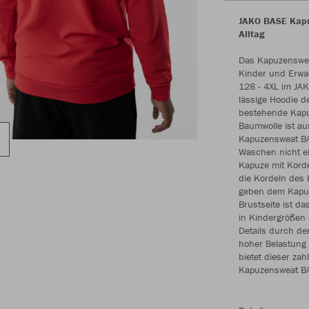
JAKO BASE Kapuz
Alltag
Das Kapuzensweat
Kinder und Erwa
128 - 4XL im JAK
lässige Hoodie d
bestehende Kapuz
Baumwolle ist aus
Kapuzensweat BA
Waschen nicht ei
Kapuze mit Kordel
die Kordeln des 
geben dem Kapuz
Brustseite ist d
in Kindergrößen 
Details durch de
hoher Belastung 
bietet dieser zah
Kapuzensweat BA