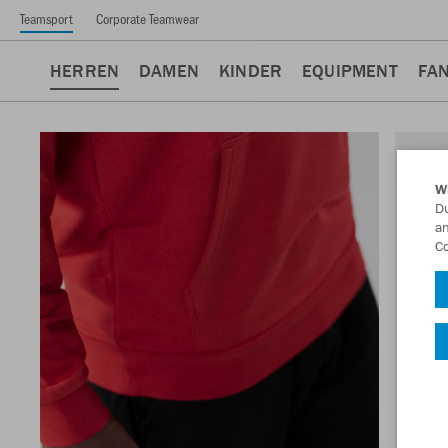
Teamsport
Corporate Teamwear
HERREN
DAMEN
KINDER
EQUIPMENT
FA
W
Du
an
Co