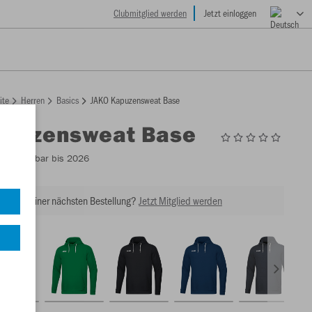
Clubmitglied werden
Jetzt einloggen
ite
Herren
Basics
JAKO Kapuzensweat Base
apuzensweat Base
5
- Lieferbar bis 2026
tt bei Deiner nächsten Bestellung?
Jetzt Mitglied werden