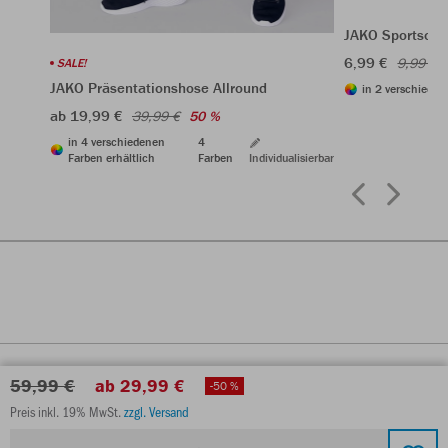
JAKO Sportsock
6,99 €
9,99 €
SALE!
JAKO Präsentationshose Allround
in 2 verschieden
ab 19,99 €
39,99 €
50 %
in 4 verschiedenen
4
Farben erhältlich
Farben
Individualisierbar
59,99 €
ab 29,99 €
-50 %
Preis inkl. 19% MwSt.
zzgl. Versand